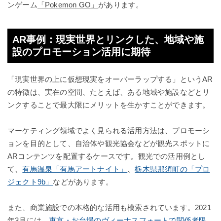
ンゲーム
「Pokemon GO」
があります。
AR事例：現実世界とリンクした、地域や施
設のプロモーション活用に期待
「現実世界の上に仮想現実をオーバーラップする」というAR
の特徴は、実在の空間、たとえば、ある地域や施設などとリ
ンクすることで最大限にメリットを生かすことができます。
マーケティング領域でよく見られる活用方法は、プロモーシ
ョンを目的として、自治体や観光協会などが観光スポットに
ARコンテンツを配置するケースです。観光での活用例とし
て
、
有馬温泉「有馬アートナイト
」
、
栃木県那須町の「プロ
ジェクト9b」
などがあります。
また、商業施設での本格的な活用も模索されています。2021
年3月には、
東京・お台場のヴィーナスフォートで関係者限