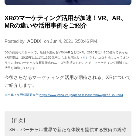
XRのマーケティング活用が加速！VR、AR、
MRの違いや活用事例をご紹介
Posted by
ADDIX
on Jun 4, 2021 5:59:46 PM
5Gの商用化スタートで、注目を集めるVRやARなどのXR。2020年に4,955億円であった
XR市場は、2025年には1兆1,952億円にも上る見込み
（※）
です。コロナ禍によってオン
ライン上のバーチャルな顧客接点のニ－ズが急拡大したことで、マーケティング領域での
活用も加速しています。
今後さらなるマーケティング活用が期待される、XRについて
ご紹介します。
※出典：矢野経済研究所
https://www.yano.co.jp/press-release/show/press_id/2683
【目次】
XR：バーチャル世界で新たな体験を提供する技術の総称