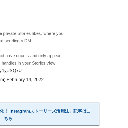
 private Stories likes, where you
out sending a DM.
 not have counts and only appear
s handles in your Stories view
/iy1yjJSQ7U
am)
February 14, 2022
 Instagramストーリーズ活用法」記事はこ
ちら