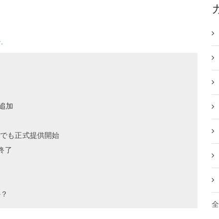
す。
を追加
okでも正式提供開始
終了
か？