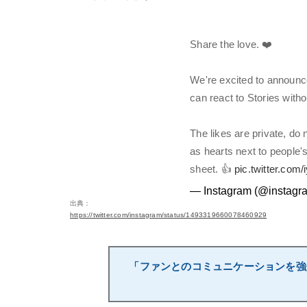
Share the love. ❤️
We're excited to announce
can react to Stories with
The likes are private, do
as hearts next to people'
sheet. 👍
pic.twitter.com
— Instagram (@instagr
出典：
https://twitter.com/instagram/status/1493319660078460929
「ファンとのコミュニケーションを強化！