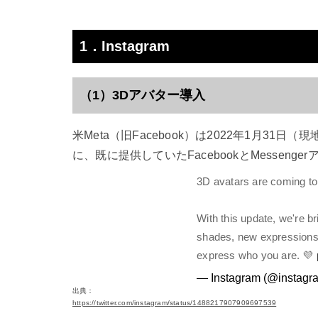
1．Instagram
（1）3Dアバター導入
米Meta（旧Facebook）は2022年1月31日
に、既に提供していたFacebookとMesse
3D avatars are coming to
With this update, we're b
shades, new expressions
express who you are. 💜
— Instagram (@instagr
出典：
https://twitter.com/instagram/status/1488217907909697539