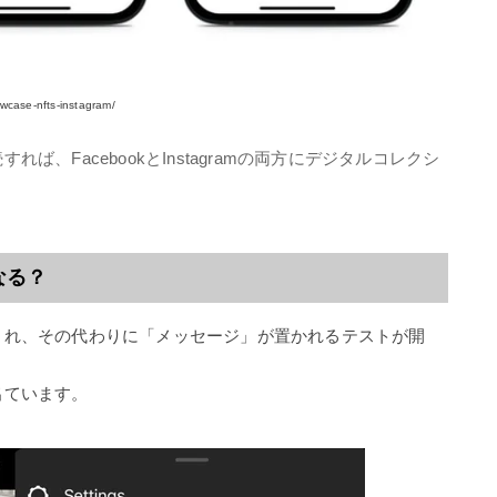
owcase-nfts-instagram/
、FacebookとInstagramの両方にデジタルコレクシ
なる？
され、その代わりに「メッセージ」が置かれるテストが開
出ています。