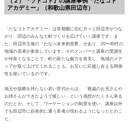
（２）『ソトコト』の講座事例「たなコト
アカデミー」（和歌山県田辺市）
「たなコトアカデミー」は首都圏に住む方々と田辺市がつな
がり、田辺のみんなと町づくりを広げていく講座です。ま
た、田辺市主催の「たなべ未来創造塾」があり、20〜40代の
地域の若者が参加しています。そのメンバーと講座の受講生
が仲良くなることで、町の新たな魅力を発見し、地域のメデ
ィアが取り上げてくれることも。お互いに応援し合える関係
性を築いているのです。
地元や故郷を持たない若い世代からは、「親戚のお兄さんや
お姉さんができたようで嬉しい」という感想がたくさん来る
のだとか。そして、ワーケーションの制度を使い、講座以外
でも田辺市に自発的に通う若者が現れるようになったとのこ
と。