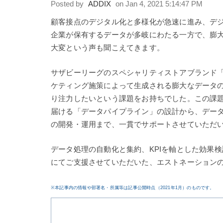
Posted by
ADDIX
on Jan 4, 2021 5:14:47 PM
顧客接点のデジタル化と多様化が急速に進み、デ
企業が保有するデータが多岐にわたる一方で、膨
大変という声も聞こえてきます。
サザビーリーグのスペシャリティストアブランド「E
ケティング施策によって生成される膨大なデータ
り注力したいという課題をお持ちでした。この課題
届ける「データパイプライン」の設計から、データ
の開発・運用まで、一貫でサポートさせていただ
データ処理の自動化と集約、KPIを軸とした効果検
にてご支援させていただいた、エストネーションの
※本記事内の情報や部署名・所属等は記事公開時点（2021年1月）
のものです。