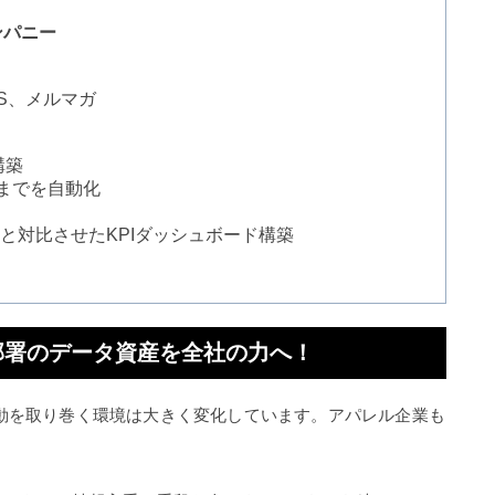
ンパニー
SNS、メルマガ
構築
までを自動化
Iと対比させたKPIダッシュボード構築
部署のデータ資産を全社の力へ！
動を取り巻く環境は大きく変化しています。アパレル企業も