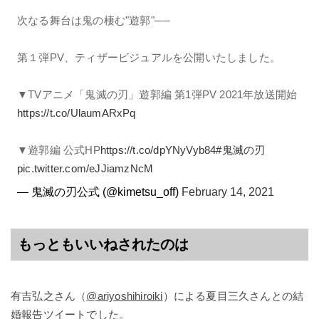
次なる舞台は鬼の棲む"遊郭"──
第１弾PV、ティザービジュアルを公開いたしました。
▼TVアニメ「鬼滅の刃」遊郭編 第1弾PV 2021年放送開始
https://t.co/UlaumARxPq
▼遊郭編 公式HP
https://t.co/dpYNyVyb84
#鬼滅の刃
pic.twitter.com/eJJiamzNcM
— 鬼滅の刃公式 (@kimetsu_off)
February 14, 2021
もっともいいねされたのは
有吉弘之さん（
@ariyoshihiroiki
）による夏目三久さんとの結
婚報告ツイートでした。