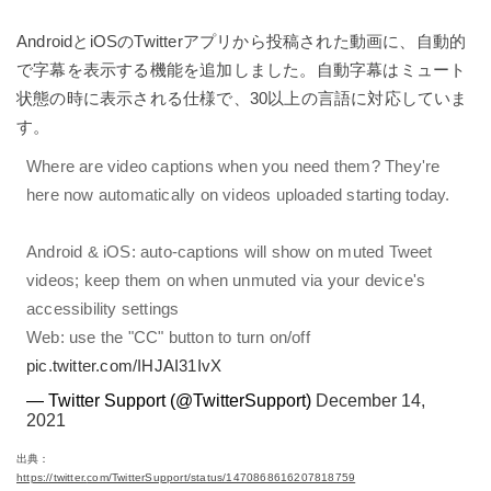
AndroidとiOSのTwitterアプリから投稿された動画に、自動的
で字幕を表示する機能を追加しました。自動字幕はミュート
状態の時に表示される仕様で、30以上の言語に対応していま
す。
Where are video captions when you need them? They're
here now automatically on videos uploaded starting today.
Android & iOS: auto-captions will show on muted Tweet
videos; keep them on when unmuted via your device's
accessibility settings
Web: use the "CC" button to turn on/off
pic.twitter.com/IHJAI31IvX
— Twitter Support (@TwitterSupport)
December 14,
2021
出典：
https://twitter.
com/TwitterSupport/status/1470868616207818759