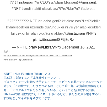
??
@instagram
'?n CEO'su Adam Mosseri(
@mosseri
),
#NFT
trendini aktif olarak ara?t?rd?klar?n? ifade etti.
??????????? NFT'leri daha geni? kitlelere nas?l eri?ilebilir
k?labilecekleri uzerinde du?unduklerini ve yer alabilecekleri
ilgi cekici bir alan oldu?unu aktard?.
#instagram
#NFTs
pic.twitter.com/ISFttj9cRz
— NFT Library (@LibraryNft)
December 18, 2021
出典：
https://twitter.com/LibraryNft/status/1472205264971608076
NFT Library
@LibraryNft
※NFT（Non-Fungible Token）とは
日本語に直訳すると「非代替性トークン」。
ブロックチェーン技術を活用することで、コピーが容易なデジタルデータに
対して「この世でたったひとつのもの」として唯一無二の資産的価値をもた
せ、「デジタル上で自分が所有している」ということを証明する技術。
2021年の流行語大賞にもノミネートされるなど、新たな売買市場を生み出
す技術として
今注目を浴びています。